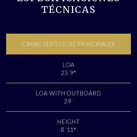
TÉCNICAS
CARACTERÍSTICAS PRINCIPALES
LOA
25´9″
LOA WITH OUTBOARD
29´
HEIGHT
8´11″